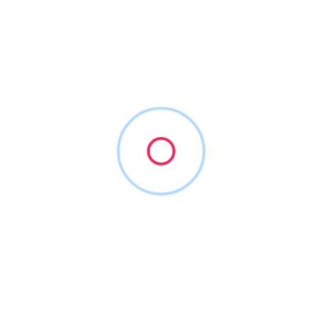
€
€
€
€
Manager/ka
0 ocene
0.0
+386 01 777 47 44
info@managerka.si
https://managerka.si
Coachi & mentorji
+3
Odpri
O nas
je poslovni imenik za vsa slovenska podjetja, storitve in
3x.si