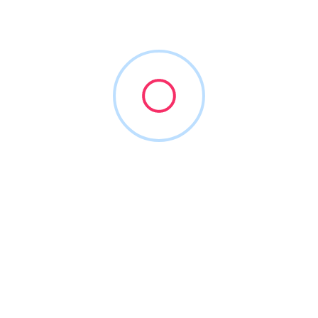
iza konkurence, sledenje pozicij. Če imate spletno
estom.
, predlaga ključne besede, strukturo in dolžino članka.
nina (3 leta)
Lifetime deal
Prihranek